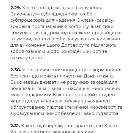
2.29.
Клієнт погоджується на залучення
Виконавцем субпідрядників та/або
субпроцесорів для надання Онлайн-сервісу,
зокрема постачальників хостингу, аналітики,
комунікацій, підтримки, платіжних провайдерів,
за умови, що такі особи залучаються виключно
для виконання цього Договору та підлягають
зобов’язанням щодо конфіденційності та
захисту даних.
2.30.
У разі виявлення інциденту інформаційної
безпеки, що може вплинути на Дані Клієнта,
Виконавець вживатиме розумних заходів для
локалізації та мінімізації наслідків. Виконавець
може повідомити Клієнта про такий інцидент
через доступні канали зв’язку за наявності
обґрунтованих підстав і технічної можливості та
з урахуванням вимог безпеки і законодавства.
2.31.
Клієнт підтверджує та гарантує, що Клієнт,
його кінцеві бенефіціарні власники,