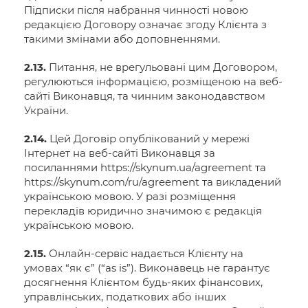
Підписки після набрання чинності новою
редакцією Договору означає згоду Клієнта з
такими змінами або доповненнями.
2.13.
Питання, не врегульовані цим Договором,
регулюються інформацією, розміщеною на веб-
сайті Виконавця, та чинним законодавством
України.
2.14.
Цей Договір опублікований у мережі
Інтернет на веб-сайті Виконавця за
посиланнями https://skynum.ua/agreement та
https://skynum.com/ru/agreement та викладений
українською мовою. У разі розміщення
перекладів юридично значимою є редакція
українською мовою.
2.15.
Онлайн-сервіс надається Клієнту на
умовах “як є” (“as is”). Виконавець не гарантує
досягнення Клієнтом будь-яких фінансових,
управлінських, податкових або інших