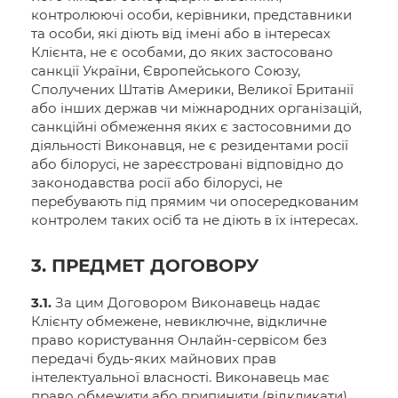
контролюючі особи, керівники, представники
та особи, які діють від імені або в інтересах
Клієнта, не є особами, до яких застосовано
санкції України, Європейського Союзу,
Сполучених Штатів Америки, Великої Британії
або інших держав чи міжнародних організацій,
санкційні обмеження яких є застосовними до
діяльності Виконавця, не є резидентами росії
або білорусі, не зареєстровані відповідно до
законодавства росії або білорусі, не
перебувають під прямим чи опосередкованим
контролем таких осіб та не діють в їх інтересах.
3. ПРЕДМЕТ ДОГОВОРУ
3.1.
За цим Договором Виконавець надає
Клієнту обмежене, невиключне, відкличне
право користування Онлайн-сервісом без
передачі будь-яких майнових прав
інтелектуальної власності. Виконавець має
право обмежити або припинити (відкликати)