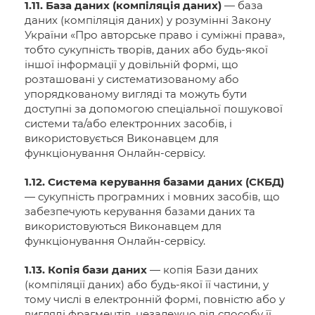
1.11. База даних (компіляція даних)
— база
даних (компіляція даних) у розумінні Закону
України «Про авторське право і суміжні права»,
тобто сукупність творів, даних або будь-якої
іншої інформації у довільній формі, що
розташовані у систематизованому або
упорядкованому вигляді та можуть бути
доступні за допомогою спеціальної пошукової
системи та/або електронних засобів, і
використовується Виконавцем для
функціонування Онлайн-сервісу.
1.12. Система керування базами даних (СКБД)
— сукупність програмних і мовних засобів, що
забезпечують керування базами даних та
використовуються Виконавцем для
функціонування Онлайн-сервісу.
1.13. Копія бази даних
— копія Бази даних
(компіляції даних) або будь-якої її частини, у
тому числі в електронній формі, повністю або у
вигляді фрагментів, незалежно від способу її