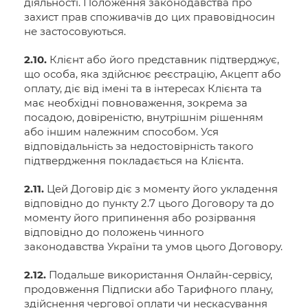
діяльності. Положення законодавства про
захист прав споживачів до цих правовідносин
не застосовуються.
2.10.
Клієнт або його представник підтверджує,
що особа, яка здійснює реєстрацію, Акцепт або
оплату, діє від імені та в інтересах Клієнта та
має необхідні повноваження, зокрема за
посадою, довіреністю, внутрішнім рішенням
або іншим належним способом. Уся
відповідальність за недостовірність такого
підтвердження покладається на Клієнта.
2.11.
Цей Договір діє з моменту його укладення
відповідно до пункту 2.7 цього Договору та до
моменту його припинення або розірвання
відповідно до положень чинного
законодавства України та умов цього Договору.
2.12.
Подальше використання Онлайн-сервісу,
продовження Підписки або Тарифного плану,
здійснення чергової оплати чи нескасування