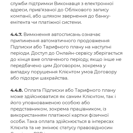
служби підтримки Виконавця з електронної
адреси, прив’язаної до Облікового запису
компанії, або шляхом звернення до банку-
емітента чи платіжної системи.
4.4.7.
Вимкнення автосписань означає
припинення автоматичного продовження
Підписки або Тарифного плану на наступні
періоди. Доступ до Онлайн-сервісу зберігається
до кінця вже оплаченого періоду, якщо інше не
передбачено цим Договором, зокрема у
випадку порушення Клієнтом умов Договору
або підозри шахрайства.
4.4.8.
Оплата Підписки або Тарифного плану
може здійснюватися як самим Клієнтом, так і
його уповноваженою особою або
представником, зокрема працівником, із
використанням платіжної картки фізичної
особи. Така оплата здійснюється в інтересах
Клієнта та не змінює статусу правовідносин