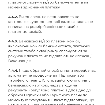
платіжної системи та/або банку-емітента на
момент здійснення платежу.
4.4.2.
Виконавець не встановлює та не
контролює курс конвертації валют, а також не
впливає на розмір банківських та/або
платіжних комісій.
4.4.3.
Банківські та/або платіжні комісії,
включаючи комісії банку-емітента, платіжної
системи та/або еквайрингу, сплачуються за
рахунок Клієнта та не підлягають компенсації
Виконавцем.
4.4.4.
Якщо обраний спосіб оплати передбачає
автоматичне продовження Підписки або
Тарифного плану, Клієнт, здійснюючи оплату
банківською карткою, надає згоду на
рекурентні (регулярні) платежі відповідно до
обраної Підписки або Тарифного плану до
моменту їх скасування. Клієнт підтверджує, що
натискання кнопки оплати або підтвердження