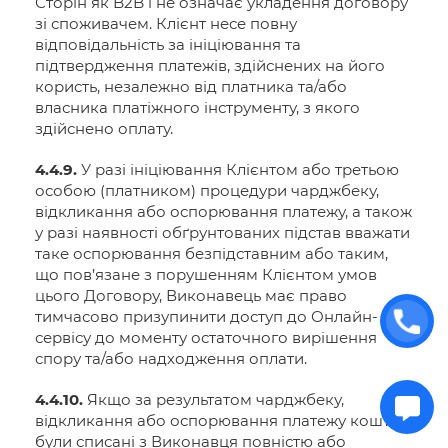
Сторін як B2B і не означає укладення договору
зі споживачем. Клієнт несе повну
відповідальність за ініціювання та
підтвердження платежів, здійснених на його
користь, незалежно від платника та/або
власника платіжного інструменту, з якого
здійснено оплату.
4.4.9.
У разі ініціювання Клієнтом або третьою
особою (платником) процедури чарджбеку,
відкликання або оспорювання платежу, а також
у разі наявності обґрунтованих підстав вважати
таке оспорювання безпідставним або таким,
що пов’язане з порушенням Клієнтом умов
цього Договору, Виконавець має право
тимчасово призупинити доступ до Онлайн-
сервісу до моменту остаточного вирішення
спору та/або надходження оплати.
4.4.10.
Якщо за результатом чарджбеку,
відкликання або оспорювання платежу кошти
були списані з Виконавця повністю або