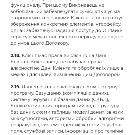
функціоналу. При цьому Виконавець не
зобов’язаний забезпечувати сумісність з усіма
сторонніми інтеграціями Клієнта та не гарантує
збереження конкретних елементів інтерфейсу,
однак забезпечує надання доступу до Онлайн-
сервісу в межах оплаченого періоду відповідно
до умов цього Договору.
2.18.
Клієнт має права виключно на Дані
Клієнта. Виконавець не набуває права
власності на Дані Клієнта та обробляє їх лише в
межах і для цілей, визначених цим Договором.
2.19.
Дані Клієнта не включають Комп’ютерну
програму, Базу даних (компіляцію даних),
Систему керування базами даних (СКБД),
Копію бази даних, програмний код, структуру
баз даних, схеми таблиць, моделі даних, зв’язки
між сутностями, алгоритми обробки, алгоритми
розрахунків, системні ідентифікатори, службові
поля, службові записи, інформацію про технічні