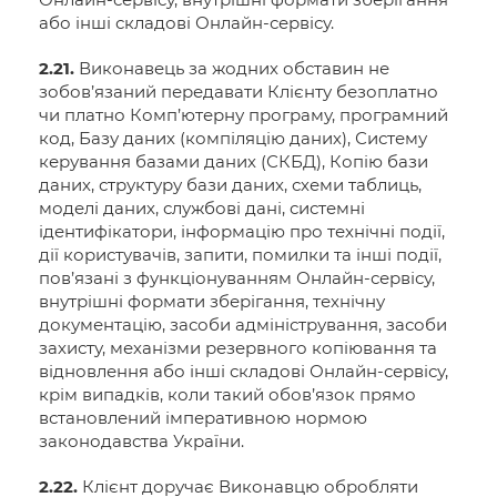
або інші складові Онлайн-сервісу.
2.21.
Виконавець за жодних обставин не
зобов’язаний передавати Клієнту безоплатно
чи платно Комп’ютерну програму, програмний
код, Базу даних (компіляцію даних), Систему
керування базами даних (СКБД), Копію бази
даних, структуру бази даних, схеми таблиць,
моделі даних, службові дані, системні
ідентифікатори, інформацію про технічні події,
дії користувачів, запити, помилки та інші події,
пов’язані з функціонуванням Онлайн-сервісу,
внутрішні формати зберігання, технічну
документацію, засоби адміністрування, засоби
захисту, механізми резервного копіювання та
відновлення або інші складові Онлайн-сервісу,
крім випадків, коли такий обов’язок прямо
встановлений імперативною нормою
законодавства України.
2.22.
Клієнт доручає Виконавцю обробляти