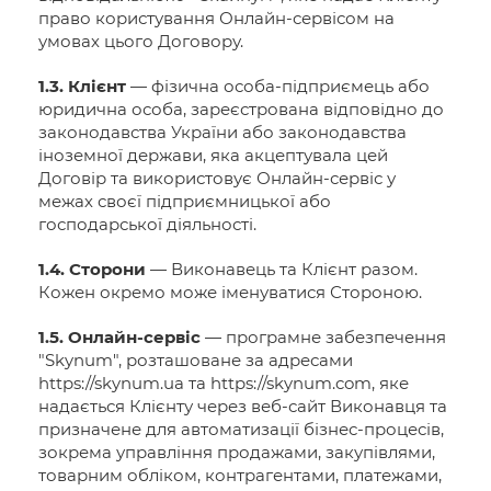
право користування Онлайн-сервісом на
умовах цього Договору.
1.3. Клієнт
— фізична особа-підприємець або
юридична особа, зареєстрована відповідно до
законодавства України або законодавства
іноземної держави, яка акцептувала цей
Договір та використовує Онлайн-сервіс у
межах своєї підприємницької або
господарської діяльності.
1.4. Сторони
— Виконавець та Клієнт разом.
Кожен окремо може іменуватися Стороною.
1.5. Онлайн-сервіс
— програмне забезпечення
"Skynum", розташоване за адресами
https://skynum.ua та https://skynum.com, яке
надається Клієнту через веб-сайт Виконавця та
призначене для автоматизації бізнес-процесів,
зокрема управління продажами, закупівлями,
товарним обліком, контрагентами, платежами,