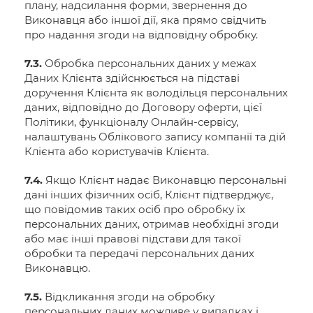
плану, надсилання форми, звернення до
Виконавця або іншої дії, яка прямо свідчить
про надання згоди на відповідну обробку.
7.3.
Обробка персональних даних у межах
Даних Клієнта здійснюється на підставі
доручення Клієнта як володільця персональних
даних, відповідно до Договору оферти, цієї
Політики, функціоналу Онлайн-сервісу,
налаштувань Облікового запису компанії та дій
Клієнта або користувачів Клієнта.
7.4.
Якщо Клієнт надає Виконавцю персональні
дані інших фізичних осіб, Клієнт підтверджує,
що повідомив таких осіб про обробку їх
персональних даних, отримав необхідні згоди
або має інші правові підстави для такої
обробки та передачі персональних даних
Виконавцю.
7.5.
Відкликання згоди на обробку
персональних даних можливе у випадках і