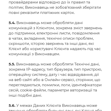
провайдерами відповідно до їх правил та
політик; Виконавець не зобов’язаний зберігати
повні реквізити платіжних карток.
5.4.
Виконавець може обробляти дані
комунікацій з Клієнтом, зокрема зміст звернень
до підтримки, електронні листи, повідомлення
в чатах, вкладення, технічні описи проблем,
скріншоти, історію звернень та інші дані, які
Клієнт або користувачі Клієнта надають під час
комунікації з Виконавцем.
5.5.
Виконавець може обробляти Технічні дані,
зокрема IP-адресу, тип браузера, тип пристрою,
операційну систему, дату і час відвідування, дії
на веб-сайті або в Онлайн-сервісі, сторінки, що
переглядаються, помилки, логи, ідентифікатори
сесій, cookie-файли, параметри авторизації та
інші подібні дані.
5.6.
У межах Даних Клієнта Виконавець може
технічно обробляти будь-які дані, які Клієнт або