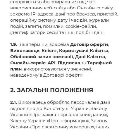
створюються або збираються під час
використання веб-сайту або Онлайн-сервісу,
зокрема IP-адреса, дані про браузер, пристрій,
операційну систему, дату і час дій, журнали
подій, запити, помилки, cookie-файли,
ідентифікатори сесій та інші подібні дані.
1.9.
Інші терміни, зокрема
Договір оферти
,
Виконавець
,
Клієнт
,
Користувачі Клієнта
,
Обліковий запис компанії
,
Дані Клієнта
,
Онлайн-сервіс
,
API
,
Підписка
та
Тарифний
план
, використовуються у значенні,
наведеному в Договорі оферти.
2. ЗАГАЛЬНІ ПОЛОЖЕННЯ
2.1.
Виконавець обробляє персональні дані
відповідно до Конституції України, Закону
України «Про захист персональних даних»,
Закону України «Про інформацію», Закону
України «Про електронну комерцію», інших