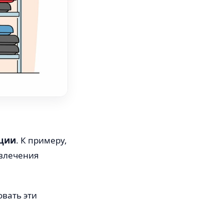
ции
. К примеру,
ивлечения
овать эти