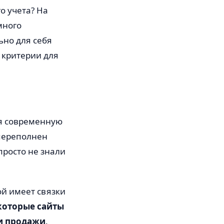
о учета? На
много
ьно для себя
е критерии для
ая современную
 переполнен
просто не знали
ой имеет связки
которые сайты
и продажи
.