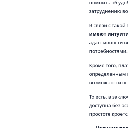
помнить об удо
затруднению во
В связи с тако
имеют интуити
адаптивности в
потребностями.
Кроме того, пл
определенным к
возможности ос
То есть, в закл
доступна без о
простоте кроетс