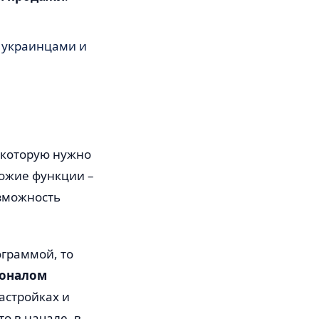
 украинцами и
а которую нужно
хожие функции –
озможность
ограммой, то
ионалом
астройках и
о в начале, в