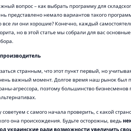
жный вопрос – как выбрать программу для складског
нь представлено немало вариантов такого програм
о все ли они хорошие? Конечно, каждый самостоятел
рита, но в этой статье мы собрали для вас основны
бора.
 производитель
заться странным, что этот пункт первый, но учитыв
очень важный момент. Долгое время наш рынок был
траны-агрессора, поэтому большинство бизнесменов 
льтернативах.
советуем с самого начала проверить, с какой стран
кого она происхождения. Будьте осторожны, ведь
не
од украинские ради возможности увеличить сво