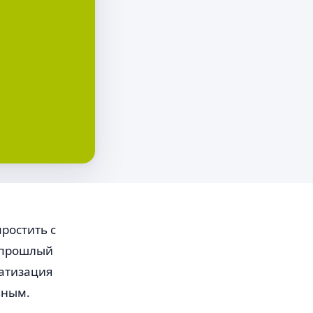
простить с
– прошлый
матизация
ьным.