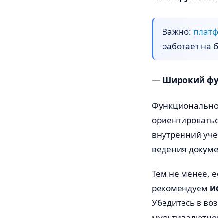
Важно:
платф
работает на 
Широкий фу
Функциональнос
ориентироватьс
внутренний учет
ведения докуме
Тем не менее, е
рекомендуем
и
Убедитесь в во
мультивалютном 