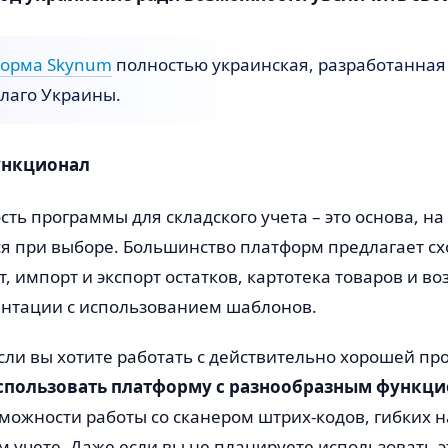
орма Skynum
полностью украинская, разработанная
благо Украины.
нкционал
ть программы для складского учета – это основа, н
я при выборе. Большинство платформ предлагает с
, импорт и экспорт остатков, картотека товаров и в
нтации с использованием шаблонов.
сли вы хотите работать с действительно хорошей пр
спользовать платформу с разнообразным функц
зможности работы со сканером штрих-кодов, гибких н
учете. Даже если вы не планируете использовать эт