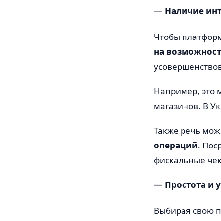
Наличие ин
Чтобы платфор
на возможност
усовершенствов
Например, это 
магазинов. В У
Также речь мож
операций
. Пос
фискальные чеки
Простота и 
Выбирая свою п