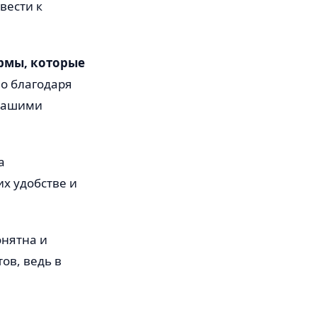
вести к
рмы, которые
о благодаря
 вашими
а
х удобстве и
онятна и
ов, ведь в