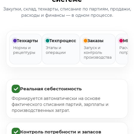
Закупки, склад, техкарты, списание по партиям, продажи,
расходы и финансы — в одном процессе.
Техкарты
Техпроцесс
Заказы
MRP
Нормы и
Этапы и
Запуск и
Расчет
рецептуры
операции
контроль
потреб
производства
Реальная себестоимость
Формируется автоматически на основе
фактического списания партий, зарплаты и
производственных затрат.
Контроль потребности и запасов