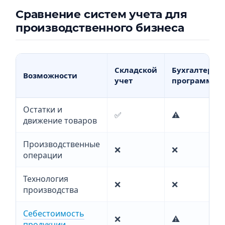
Сравнение систем учета для
производственного бизнеса
Складской
Бухгалтерск
Возможности
учет
программа
Остатки и
✅
⚠️
движение товаров
Производственные
❌
❌
операции
Технология
❌
❌
производства
Себестоимость
❌
⚠️
продукции