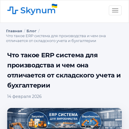
Toggle
naviga
Главная
Блог
Что такое ERP система для производства и чем она
отличается от складского учета и бухгалтерии
Что такое ERP система для
производства и чем она
отличается от складского учета и
бухгалтерии
14 февраля 2026