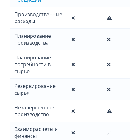
Производственные
❌
⚠️
расходы
Планирование
❌
❌
производства
Планирование
потребности в
❌
❌
сырье
Резервирование
❌
❌
сырья
Незавершенное
❌
⚠️
производство
Взаиморасчеты и
❌
✅
финансы