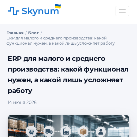
Toggle
naviga
Главная
Блог
ERP для малого и среднего производства: какой
функционал нужен, а какой лишь усложняет работу
ERP для малого и среднего
производства: какой функционал
нужен, а какой лишь усложняет
работу
14 июня 2026