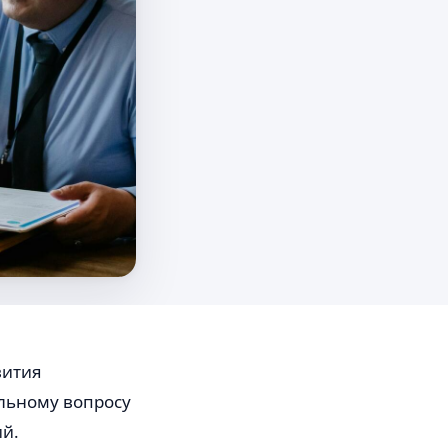
вития
альному вопросу
й.