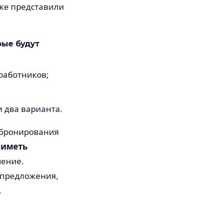
кже представили
рые будут
работников;
 два варианта.
в бронирования
 иметь
чение.
 предложения,
.