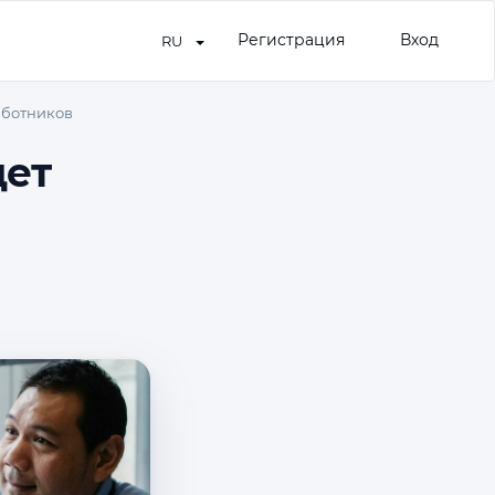
Регистрация
Вход
RU
аботников
дет