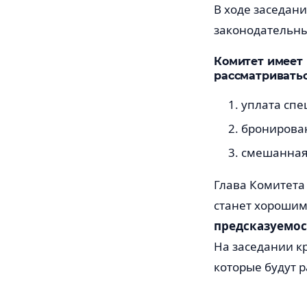
В ходе заседан
законодательн
Комитет имеет 
рассматриватьс
уплата спе
бронирован
смешанная 
Глава Комитета
станет хорошим
предсказуемос
На заседании к
которые будут 