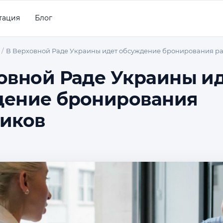
тация
Блог
В Верховной Раде Украины идет обсуждение бронирования р
овной Раде Украины и
дение бронирования
иков