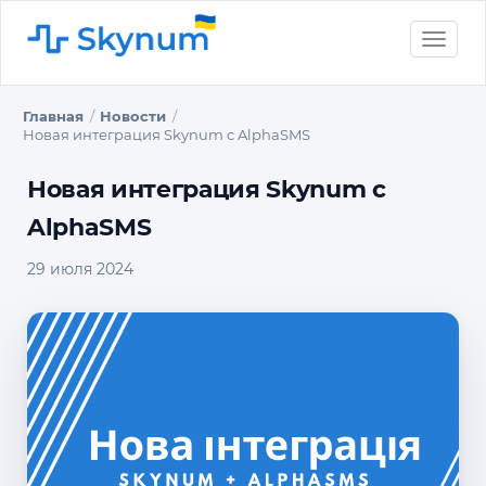
Toggle
naviga
Главная
Новости
Новая интеграция Skynum с AlphaSMS
Новая интеграция Skynum с
AlphaSMS
29 июля 2024