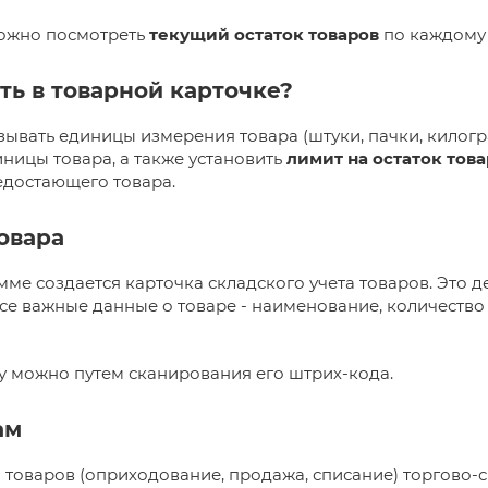
можно посмотреть
текущий остаток товаров
по каждому 
ть в товарной карточке?
ывать единицы измерения товара (штуки, пачки, килограм
ницы товара, а также установить
лимит на остаток тов
едостающего товара.
овара
мме создается карточка складского учета товаров. Это д
 все важные данные о товаре - наименование, количество
ку можно путем сканирования его штрих-кода.
ам
 товаров (оприходование, продажа, списание) торгово-