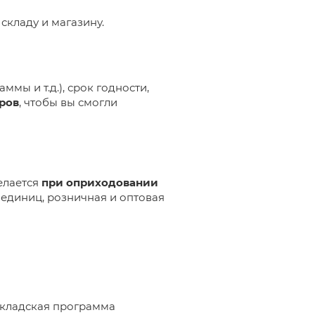
складу и магазину.
мы и т.д.), срок годности,
аров
, чтобы вы смогли
елается
при оприходовании
 единиц, розничная и оптовая
складская программа