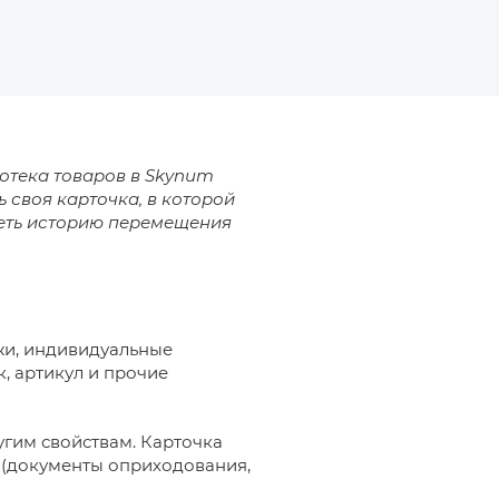
тотека товаров в Skynum
 своя карточка, в которой
реть историю перемещения
жи, индивидуальные
к, артикул и прочие
угим свойствам. Карточка
р
(документы оприходования,