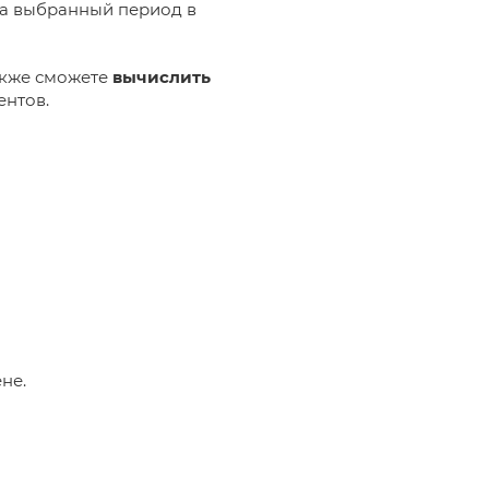
 за выбранный период в
акже сможете
вычислить
ентов.
не.